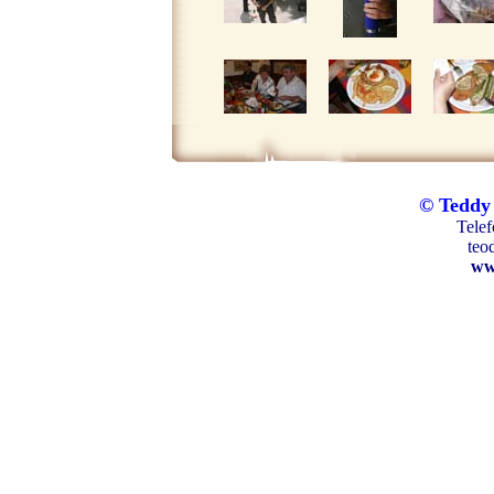
© Tedd
Telef
teo
ww